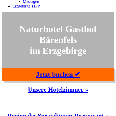
Massagen
Erzgebirge TIPP
Naturhotel Gasthof
Bärenfels
im Erzgebirge
Jetzt buchen ✔
Unsere Hotelzimmer »
Regionales Spezialitäten-Restaurant »