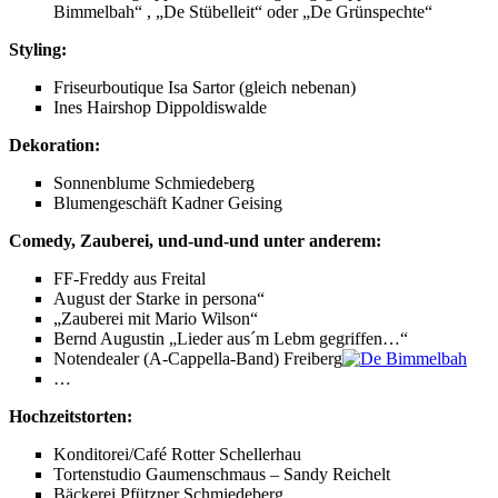
Bimmelbah“ , „De Stübelleit“ oder „De Grünspechte“
Styling:
Friseurboutique Isa Sartor (gleich nebenan)
Ines Hairshop Dippoldiswalde
Dekoration:
Sonnenblume Schmiedeberg
Blumengeschäft Kadner Geising
Comedy, Zauberei, und-und-und unter anderem:
FF-Freddy aus Freital
August der Starke in persona“
„Zauberei mit Mario Wilson“
Bernd Augustin „Lieder aus´m Lebm gegriffen…“
Notendealer (A-Cappella-Band) Freiberg
…
Hochzeitstorten:
Konditorei/Café Rotter Schellerhau
Tortenstudio Gaumenschmaus – Sandy Reichelt
Bäckerei Pfützner Schmiedeberg