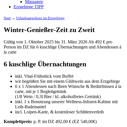
Massagen
Erzgebirge TIPP
Start
→
Urlaubsangebote im Erzgebirge
Winter-Genießer-Zeit zu Zweit
Gültig von 1. Oktober 2025 bis 31. März 2026
Ab 492 € pro
Person im DZ für 6 kuschlige Übernachtungen und Abendessen á
la carte
6 kuschlige Übernachtungen
inkl. Vital-Frühstück vom Buffet
wir begrüßen Sie mit einem Glühwein aus dem Erzgebirge
6 x 1 Abendessen nach Ihren Wünsche & Bedürfnissen á la
carte, mit je 1 Begleitgetränk
(1/8 Wein / 0,3l Bier / kl. alkoholfreies Getränk)
inkl. 1 x Benutzung unserer Wellness-Infrarot-Kabine mit
Leih-Bademantel
incl. Loipen-Karte, & kostenloser Schlittenverleih
Komplettpreis:
p. P. im DZ 492,00 € (EZ 540,00€)